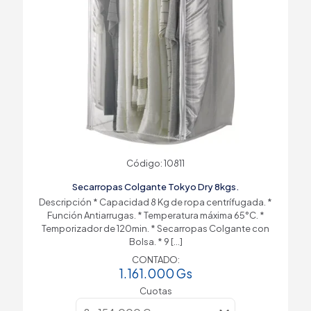
Código: 10811
Secarropas Colgante Tokyo Dry 8kgs.
Descripción * Capacidad 8 Kg de ropa centrífugada. *
Función Antiarrugas. * Temperatura máxima 65°C. *
Temporizador de 120min. * Secarropas Colgante con
Bolsa. * 9
[…]
CONTADO:
1.161.000
Gs
Cuotas