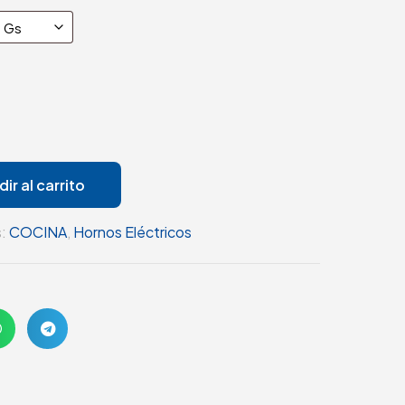
ir al carrito
s:
COCINA
,
Hornos Eléctricos