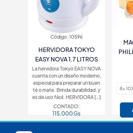
Código: 10596
MA
HERVIDORA TOKYO
PHIL
EASY NOVA 1.7 LITROS
La hervidora Tokyo EASY NOVA
cuenta con un diseño moderno,
especial para preparar un buen
té o mate. Brinda durabilidad, y
es de uso fácil. HERVIDORA
[…]
CONTADO:
115.000
Gs
Cuotas