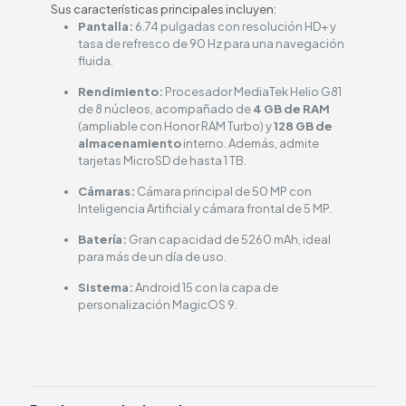
Sus características principales incluyen:
Pantalla:
6.74 pulgadas con resolución HD+ y
tasa de refresco de 90 Hz para una navegación
fluida.
Rendimiento:
Procesador MediaTek Helio G81
de 8 núcleos, acompañado de
4 GB de RAM
(ampliable con Honor RAM Turbo) y
128 GB de
almacenamiento
interno. Además, admite
tarjetas MicroSD de hasta 1 TB.
Cámaras:
Cámara principal de 50 MP con
Inteligencia Artificial y cámara frontal de 5 MP.
Batería:
Gran capacidad de 5260 mAh, ideal
para más de un día de uso.
Sistema:
Android 15 con la capa de
personalización MagicOS 9.