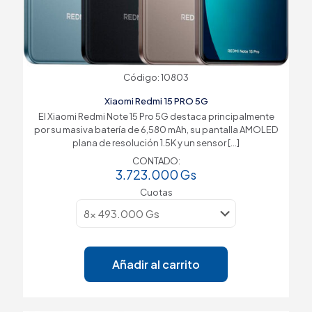
Código: 10803
Xiaomi Redmi 15 PRO 5G
El Xiaomi Redmi Note 15 Pro 5G destaca principalmente
por su masiva batería de 6,580 mAh, su pantalla AMOLED
plana de resolución 1.5K y un sensor
[…]
CONTADO:
3.723.000
Gs
Cuotas
Añadir al carrito